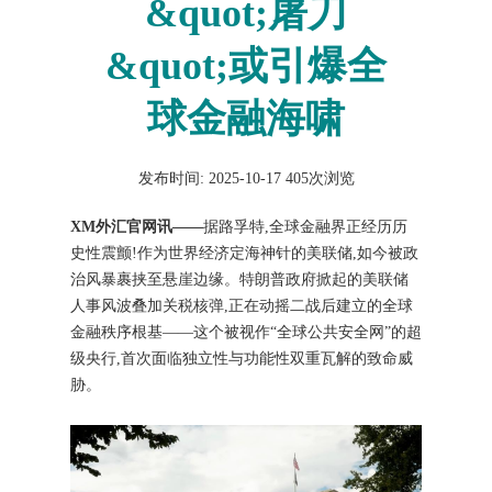
&quot;屠刀
&quot;或引爆全
球金融海啸
发布时间: 2025-10-17
405次浏览
XM外汇官网讯——
据路孚特,全球金融界正经历历
史性震颤!作为世界经济定海神针的美联储,如今被政
治风暴裹挟至悬崖边缘。特朗普政府掀起的美联储
人事风波叠加关税核弹,正在动摇二战后建立的全球
金融秩序根基——这个被视作“全球公共安全网”的超
级央行,首次面临独立性与功能性双重瓦解的致命威
胁。