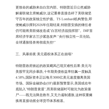
更致命的威胁来自白宫内部。特朗普近日公然威胁
解雇联储主席鲍威尔,这记重拳直接击碎了美联储坚
守百年的政策独立性护盾。TS Lombard机构警告,即
便鲍威尔撑到2026年任期结束,特朗普安插的继任者
仍可能将美联储改造成"白宫经济战指挥部"。IMF首
席经济学家古兰沙紧急发声:"央行独立性一旦沦陷,
全球通胀怪兽将彻底失控!"
三、风暴前夜:美元霸权体系正在崩塌?
特朗普政府掀起的政策飓风已现灾难性后果:美元与
美股罕见同步暴跌,十年期美债收益率狂飙一度触及
4.58%,国际资本正以每月3000亿美元速度撤离美国
市场。国际金融协会(IIF)最新预警显示,美国或在年
底陷入"特朗普衰退",而美联储届时可能沦为政策僵
尸——既无法降息救市,又无力遏制通胀,这种双重瘫
痪将直接动摇全球货币体系根基。