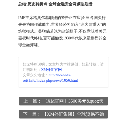
总结:历史转折点:全球金融安全网濒临崩溃
IMF主席格奥尔基耶娃的警告正在应验:当各国央行
失去协同作战能力,世界经济将陷入“冰火两重天”的
炼狱模式。美联储若沦为政治棋子,不仅意味着美元
霸权时代终结,更可能触发1930年代以来最惨烈的全
球金融海啸。
如无特殊说明，文章均为本站原创
，如若转载，请
注明出处：
XM外汇官网
文章永久地址：
http://www.ds-
soft.info/index.php/news/1056.html
上一篇： 【XM官网】3500美元&quot;天
花板&quot;后抢筹良机?黄金回调验证强势
下一篇： 【XM外汇集团】全球贸易不确
本色
定性叠加美联储宽松预期,支撑金价宽幅震