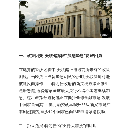
一、政策囚笼:美联储深陷“加息降息”两难困局
在诡异的经济迷雾中,美联储正遭遇前所未有的政策
困境。当欧央行准备降息刺激经济时,美联储却可能
被迫反向操作——特朗普政府的新关税政策正催生
通胀恶魔,逼得这家全球最大央行不得不考虑继续加
息。这种政策分道扬镳正在撕扯全球金融市场,发展
中国家首当其冲:美元融资成本飙升35%,新兴市场汇
率剧烈震荡,至少12个国家已向IMF申请紧急援助。
二、独立危局:特朗普的“央行大清洗”倒计时